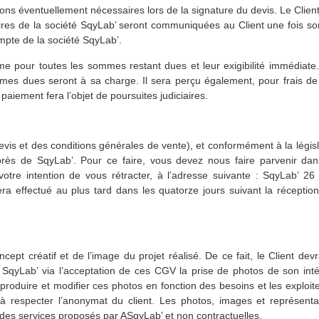
ations éventuellement nécessaires lors de la signature du devis. Le Cli
res de la société SqyLab’ seront communiquées au Client une fois son 
mpte de la société SqyLab’.
e pour toutes les sommes restant dues et leur exigibilité immédiate.
mmes dues seront à sa charge. Il sera perçu également, pour frais de
paiement fera l’objet de poursuites judiciaires.
is et des conditions générales de vente), et conformément à la législ
auprès de SqyLab’. Pour ce faire, vous devez nous faire parvenir dans
tre intention de vous rétracter, à l’adresse suivante : SqyLab’ 
ffectué au plus tard dans les quatorze jours suivant la réception de
cept créatif et de l’image du projet réalisé. De ce fait, le Client devr
e SqyLab’ via l’acceptation de ces CGV la prise de photos de son intér
produire et modifier ces photos en fonction des besoins et les exploit
e à respecter l’anonymat du client. Les photos, images et représenta
des services proposés par ASqyLab’ et non contractuelles.