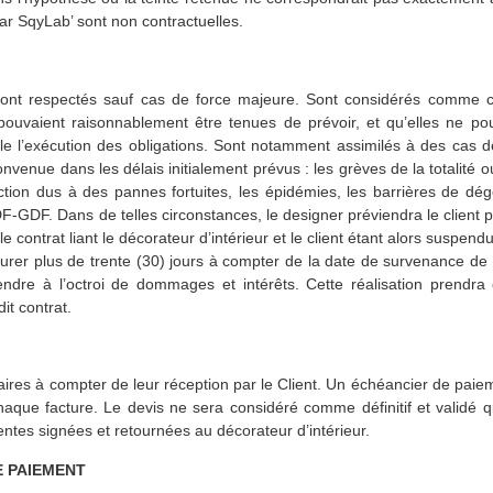
par SqyLab’ sont non contractuelles.
eront respectés sauf cas de force majeure. Sont considérés comme c
 pouvaient raisonnablement être tenues de prévoir, et qu’elles ne po
e l’exécution des obligations. Sont notamment assimilés à des cas de
convenue dans les délais initialement prévus : les grèves de la totalité 
duction dus à des pannes fortuites, les épidémies, les barrières de dé
GDF. Dans de telles circonstances, le designer préviendra le client pa
ontrat liant le décorateur d’intérieur et le client étant alors suspend
er plus de trente (30) jours à compter de la date de survenance de celu
endre à l’octroi de dommages et intérêts. Cette réalisation prendra 
t contrat.
aires à compter de leur réception par le Client. Un échéancier de paieme
ue facture. Le devis ne sera considéré comme définitif et validé qu
tes signées et retournées au décorateur d’intérieur.
E PAIEMENT