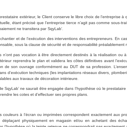
estataire extérieur, le Client conserve le libre choix de l’entreprise à 
uelle, étant précisé que l’entreprise tierce n’agit pas comme sous-trai
 paiement ne transitera par SqyLab’.
 chantier et de l’exécution des interventions des entrepreneurs. En ca
nsable, sous la clause de sécurité et de responsabilité préalablement
 n’ont pas vocation à être directement destinés à la réalisation ou à 
extérieur reprendra le plan et validera les côtes définitives avant l’e
tion de son ouvrage conformément au DUT de sa profession. L’ensem
s d’exécution techniques (les implantations réseaux divers, plomberie, 
alables aux travaux de décoration intérieure.
e SqyLab’ ne saurait être engagée dans l’hypothèse où le prestataire 
prendre les cotes et d’effectuer ses propres plans.
s couleurs à l’écran ou imprimées correspondent exactement aux produi
 se déplaçant physiquement en magasin et/ou en achetant des éch
s l’hypothèse où la teinte retenue ne correspondrait pas exactement a