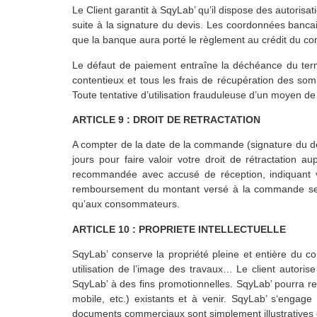
Le Client garantit à SqyLab’ qu’il dispose des autoris
suite à la signature du devis. Les coordonnées bancai
que la banque aura porté le règlement au crédit du co
Le défaut de paiement entraîne la déchéance du term
contentieux et tous les frais de récupération des so
Toute tentative d’utilisation frauduleuse d’un moyen de 
ARTICLE 9 : DROIT DE RETRACTATION
A compter de la date de la commande (signature du dev
jours pour faire valoir votre droit de rétractation 
recommandée avec accusé de réception, indiquant vo
remboursement du montant versé à la commande sera e
qu’aux consommateurs.
ARTICLE 10 : PROPRIETE INTELLECTUELLE
SqyLab’ conserve la propriété pleine et entière du con
utilisation de l’image des travaux… Le client autoris
SqyLab’ à des fins promotionnelles. SqyLab’ pourra re
mobile, etc.) existants et à venir. SqyLab’ s‘engag
documents commerciaux sont simplement illustratives 