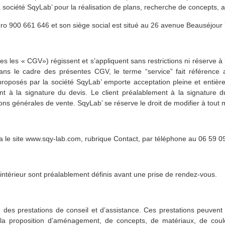
te la société SqyLab’ pour la réalisation de plans, recherche de concep
ro 900 661 646 et son siège social est situé au 26 avenue Beauséjou
les « CGV») régissent et s’appliquent sans restrictions ni réserve à l
 Dans le cadre des présentes CGV, le terme “service” fait référence 
 proposés par la société SqyLab’ emporte acceptation pleine et entièr
t à la signature du devis. Le client préalablement à la signature du 
ons générales de vente. SqyLab’ se réserve le droit de modifier à tout
le site www.sqy-lab.com, rubrique Contact, par téléphone au 06 59 09
intérieur sont préalablement définis avant une prise de rendez-vous.
 des prestations de conseil et d’assistance. Ces prestations peuvent 
 la proposition d’aménagement, de concepts, de matériaux, de coul