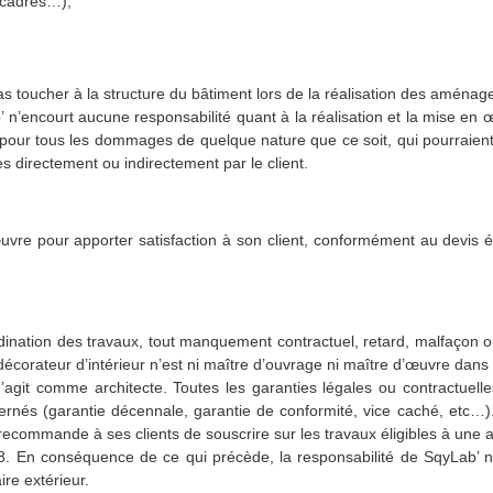
 cadres…),
pas toucher à la structure du bâtiment lors de la réalisation des aménag
’encourt aucune responsabilité quant à la réalisation et la mise en œ
pour tous les dommages de quelque nature que ce soit, qui pourraient 
 directement ou indirectement par le client.
vre pour apporter satisfaction à son client, conformément au devis ét
ordination des travaux, tout manquement contractuel, retard, malfaçon 
décorateur d’intérieur n’est ni maître d’ouvrage ni maître d’œuvre dans l
’agit comme architecte. Toutes les garanties légales ou contractuelles
ernés (garantie décennale, garantie de conformité, vice caché, etc…).
eur recommande à ses clients de souscrire sur les travaux éligibles à
78. En conséquence de ce qui précède, la responsabilité de SqyLab’ n
ire extérieur.