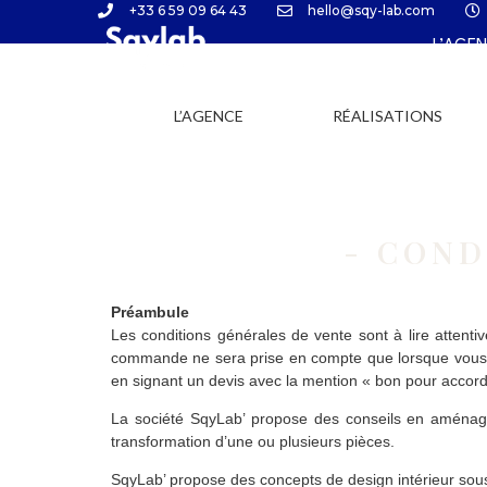
+33 6 59 09 64 43
hello@sqy-lab.com
L’AGE
L’AGENCE
RÉALISATIONS
- COND
Préambule
Les conditions générales de vente sont à lire attenti
commande ne sera prise en compte que lorsque vous a
en signant un devis avec la mention « bon pour accord
La société SqyLab’ propose des conseils en aménage
transformation d’une ou plusieurs pièces.
SqyLab’ propose des concepts de design intérieur sous f