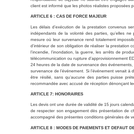
client est informé que les photos réalistes proposées 
ARTICLE 6 : CAS DE FORCE MAJEUR
Les délais d’exécution de la prestation convenus s
indépendants de la volonté des parties, qu’elles ne
mesure où leur survenance rend totalement impossibl
d’intérieur de son obligation de réaliser la prestation 
l’incendie, l’inondation, la guerre, les arrêts de pro
télécommunication ou rupture d’approvisionnement EDF-
24 heures de la date de survenance des événements, le c
survenance de l’événement. Si l’événement venait à dur
être résilié, sans qu’aucune des parties puisse prét
recommandée avec accusé de réception dénonçant ledi
ARTICLE 7: HONORAIRES
Les devis ont une durée de validité de 15 jours calend
de respecter son engagement dès présentation de chaq
accompagné des présentes conditions générales de ven
ARTICLE 8 : MODES DE PAIEMENTS ET DEFAUT D