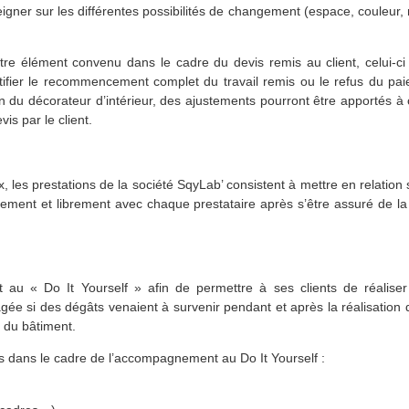
ner sur les différentes possibilités de changement (espace, couleur, 
utre élément convenu dans le cadre du devis remis au client, celui-c
tifier le recommencement complet du travail remis ou le refus du paie
on du décorateur d’intérieur, des ajustements pourront être apportés à
is par le client.
x, les prestations de la société SqyLab’ consistent à mettre en relation 
ctement et librement avec chaque prestataire après s’être assuré de la
 au « Do It Yourself » afin de permettre à ses clients de réali
agée si des dégâts venaient à survenir pendant et après la réalisation
l du bâtiment.
ées dans le cadre de l’accompagnement au Do It Yourself :