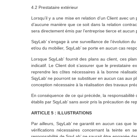
4.2 Prestataire extérieur
Lorsqu’il y a une mise en relation d’un Client avec un pr
d’aucune manière que ce soit dans la relation contract
sera directement émis par l’entreprise tierce et aucun
SqyLab’ s’engage à une surveillance de l’évolution du
et/ou du mobilier, SqyLab’ se porte en aucun cas respo
Lorsque SqyLab’ fournit des plans au client, ces plans
indicatif. Le Client doit s’assurer que le prestataire 
reprendre les côtes nécessaires à la bonne réalisa
SqyLab’ ne pourront se substituer en aucun cas aux plan
conception nécessaire à la réalisation des travaux pré
En conséquence de ce qui précède, la responsabilité d
établis par SqyLab’ sans avoir pris la précaution de re
ARTICLE 5 : ILLUSTRATIONS
Par ailleurs, SqyLab’ ne garantit en aucun cas que le
vérifications nécessaires concernant la teinte en
responsabilité de SqyLab’ ne saurait être engagée dan