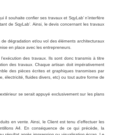
qui il souhaite confier ses travaux et SqyLab’ n’interfère
tant de SqyLab’. Ainsi, le devis concernant les travaux
s de dégradation et/ou vol des éléments architecturaux
 mise en place avec les entrepreneurs.
l’exécution des travaux. Ils sont donc transmis à titre
xécution des travaux. Chaque artisan doit impérativement
ble des pièces écrites et graphiques transmises par
électricité, fluides divers, etc) ou tout autre forme de
extérieur se serait appuyé exclusivement sur les plans
ts en vente. Ainsi, le Client est tenu d’effectuer les
antillons A4. En conséquence de ce qui précède, la
u résultat après impression ou visualisation écran. Le